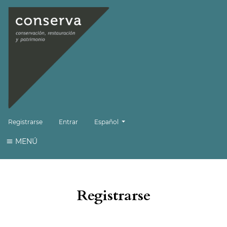
Cambiar el idioma. El idioma actual es:
Registrarse
Entrar
Español
MENÚ
Registrarse