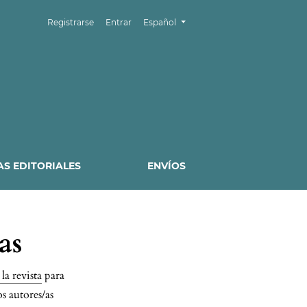
Cambiar el idioma. El idioma actual es:
Registrarse
Entrar
Español
S EDITORIALES
ENVÍOS
as
la revista
para
os autores/as