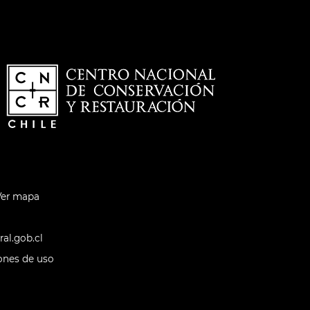
Ver mapa
al.gob.cl
ones de uso