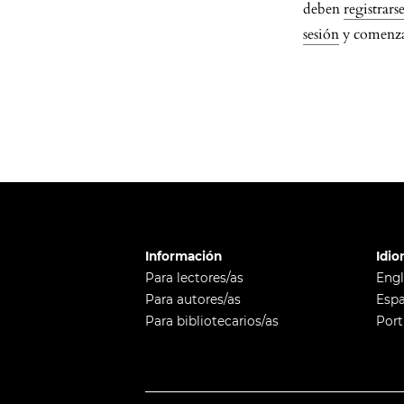
deben
registrars
sesión
y comenzar
Información
Idi
Para lectores/as
Engl
Para autores/as
Esp
Para bibliotecarios/as
Por