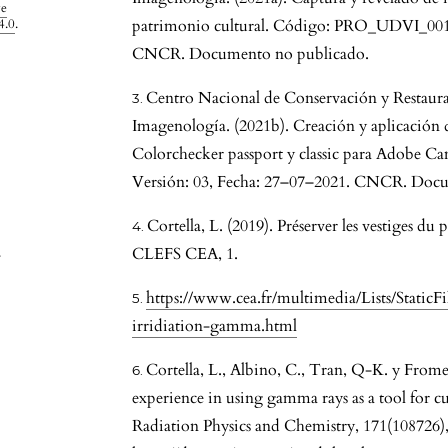
ve
4.0
.
patrimonio cultural. Código: PRO_UDVI_001, 
CNCR. Documento no publicado.
Centro Nacional de Conservación y Restaur
Imagenología. (2021b). Creación y aplicación 
Colorchecker passport y classic para Adob
Versión: 03, Fecha: 27–07–2021. CNCR. Doc
Cortella, L. (2019). Préserver les vestiges du 
.
CLEFS CEA, 1.
https://www.cea.fr/multimedia/Lists/StaticFile
irridiation-gamma.html
Cortella, L., Albino, C., Tran, Q-K. y Frome
experience in using gamma rays as a tool for cu
Radiation Physics and Chemistry, 171(108726),