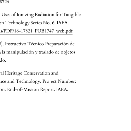
08726
 Uses of Ionizing Radiation for Tangible
on Technology Series No. 6. IAEA.
ons/PDF/16-17821_PUB1747_web.pdf
25). Instructivo Técnico Preparación de
 la manipulación y traslado de objetos
do.
ral Heritage Conservation and
cience and Technology. Project Number:
on. End-of-Mission Report. IAEA.