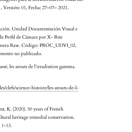
Versión: 01, Fecha: 27–07– 2021.
ación. Unidad Documentación Visual e
de Perfil de Cámara por X- Rite
e Camera Raw. Código: PROC_UDVI_02,
umento no publicado.
passé, les atouts de l’irradiation gamma.
s/clefs/science-histoire/les-atouts-de-l-
nt, K. (2020). 50 years of French
ltural heritage remedial conservation.
 1-13.