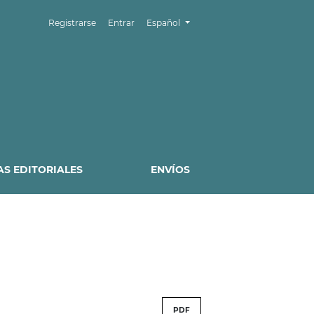
Cambiar el idioma. El idioma actual es:
Registrarse
Entrar
Español
S EDITORIALES
ENVÍOS
PDF