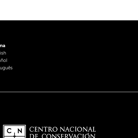
oma
ish
añol
tuguês